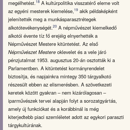
18
megélhetést.
A kultúrpolitika visszatérő eleme volt
19
az egyéni mesterek kiemelése,
akik példaképként
jelenítették meg a munkásparasztrétegek
20
alkotótevékenységét.
A népművészet kiemelkedő
alkotói évente tíz fő erejéig elnyerhették a
Népművészet Mestere kitüntetést. Az első
Népművészet Mestere
oklevelet és a vele járó
pénzjutalmat 1953. augusztus 20-án osztották ki a
Parlamentben. A kitüntetést kormányrendelet
biztosítja, és napjainkra mintegy 350 tárgyalkotó
részesült ebben az elismerésben. A szövetkezeti
keretek között gyakran – nem kizárólagosan –
iparművészek tervei alapján folyt a sorozatgyártás,
amely új funkciókat és a korábbinál is még
kiterjedtebb piaci szemléletet adott az egykori paraszti
tárgykultúrának.