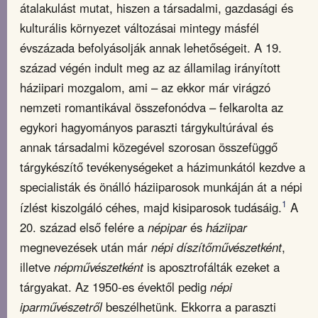
átalakulást mutat, hiszen a társadalmi, gazdasági és
kulturális környezet változásai mintegy másfél
évszázada befolyásolják annak lehetőségeit. A 19.
század végén indult meg az az államilag irányított
háziipari mozgalom, ami – az ekkor már virágzó
nemzeti romantikával összefonódva – felkarolta az
egykori hagyományos paraszti tárgykultúrával és
annak társadalmi közegével szorosan összefüggő
tárgykészítő tevékenységeket a házimunkától kezdve a
specialisták és önálló háziiparosok munkáján át a népi
1
ízlést kiszolgáló céhes, majd kisiparosok tudásáig.
A
20. század első felére a
népipar
és
háziipar
megnevezések után már
népi díszítőművészetként
,
illetve
népművészetként
is aposztrofálták ezeket a
tárgyakat. Az 1950-es évektől pedig
népi
iparművészetről
beszélhetünk. Ekkorra a paraszti