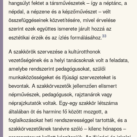
hangsúlyt fektet a társművészetek – így a néptánc, a
népdal, a népzene és a képzőművészet – vélt
összefüggéseinek közvetítésére, mivel érvelése
szerint ezek együttes ismerete járult hozzá az
33
esztétikai érzék és az ízlés formálásához.
A szakkörök szervezése a kultúrotthonok
vezetőségének és a helyi tanácsoknak volt a feladata,
amelybe rendszerint pedagógusokat, szülői
munkaközösségeket és ifjúsági szervezeteket is
bevontak. A szakkörvezetők jellemzően elismert
népművészek, pedagógusok, rajztanárok vagy
néprajzkutatók voltak. Egy-egy szakkör létszáma
általában öt és harminc fő között mozgott, a
foglalkozásokat heti rendszerességgel tartották, és a
szakkörvezetőknek tanévre szóló – kilenc hónapos –
programtervet kellett készíteniük. Az ifjúsági és iskolai