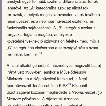
amelyek egyértelműbb szakmai differenciálást tettek
lehetővé. Az „A” kategóriába azok az alkotások
tartoztak, amelyek magas színvonalon vitték tovább a
népművészet és a népi iparművészet esztétikai és
funkcionális sajátosságait. A „B” kategória azokat a
tárgyakat foglalta magába, amelyek e
követelményeknek jó színvonalon feleltek meg, míg a
„C” kategóriába elsősorban a sorozatgyártásra szánt
48
termékek kerültek.
A fiatal alkotói generáció intézményes megszólítása új
irányt vett 1969-ben, amikor a Művelődésügyi
Minisztérium a Népművelési Intézettel, a Népi
49
Iparművészeti Tanáccsal és a KISZ
Központi
Bizottságával közösen meghirdette a
Népművészet Ifjú
Mestere
pályázatot. A díjazottak tíznapos
alkotótáborokban vehettek részt, amelyeket a