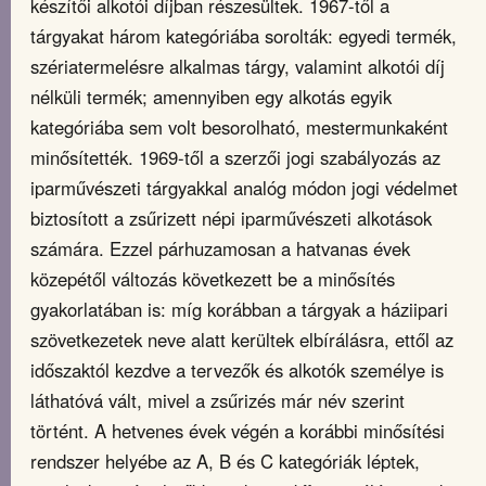
készítői alkotói díjban részesültek. 1967-től a
tárgyakat három kategóriába sorolták: egyedi termék,
szériatermelésre alkalmas tárgy, valamint alkotói díj
nélküli termék; amennyiben egy alkotás egyik
kategóriába sem volt besorolható, mestermunkaként
minősítették. 1969-től a szerzői jogi szabályozás az
iparművészeti tárgyakkal analóg módon jogi védelmet
biztosított a zsűrizett népi iparművészeti alkotások
számára. Ezzel párhuzamosan a hatvanas évek
közepétől változás következett be a minősítés
gyakorlatában is: míg korábban a tárgyak a háziipari
szövetkezetek neve alatt kerültek elbírálásra, ettől az
időszaktól kezdve a tervezők és alkotók személye is
láthatóvá vált, mivel a zsűrizés már név szerint
történt. A hetvenes évek végén a korábbi minősítési
rendszer helyébe az A, B és C kategóriák léptek,