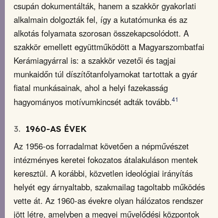
csupán dokumentálták, hanem a szakkör gyakorlati
alkalmain dolgozták fel, így a kutatómunka és az
alkotás folyamata szorosan összekapcsolódott. A
szakkör emellett együttműködött a Magyarszombatfai
Kerámiagyárral is: a szakkör vezetői és tagjai
munkaidőn túl díszítőtanfolyamokat tartottak a gyár
fiatal munkásainak, ahol a helyi fazekasság
41
hagyományos motívumkincsét adták tovább.
3.
1960-AS ÉVEK
Az 1956-os forradalmat követően a népművészet
intézményes keretei fokozatos átalakuláson mentek
keresztül. A korábbi, közvetlen ideológiai irányítás
helyét egy árnyaltabb, szakmailag tagoltabb működés
vette át. Az 1960-as évekre olyan hálózatos rendszer
jött létre, amelyben a megyei művelődési központok