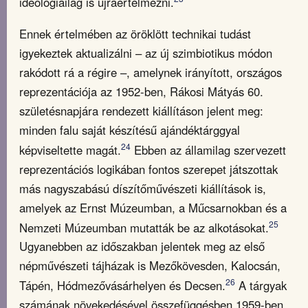
ideológiailag is újraértelmezni.
Ennek értelmében az öröklött technikai tudást
igyekeztek aktualizálni – az új szimbiotikus módon
rakódott rá a régire –, amelynek irányított, országos
reprezentációja az 1952-ben, Rákosi Mátyás 60.
születésnapjára rendezett kiállításon jelent meg:
minden falu saját készítésű ajándéktárggyal
24
képviseltette magát.
Ebben az államilag szervezett
reprezentációs logikában fontos szerepet játszottak
más nagyszabású díszítőművészeti kiállítások is,
amelyek az Ernst Múzeumban, a Műcsarnokban és a
25
Nemzeti Múzeumban mutatták be az alkotásokat.
Ugyanebben az időszakban jelentek meg az első
népművészeti tájházak is Mezőkövesden, Kalocsán,
26
Tápén, Hódmezővásárhelyen és Decsen.
A tárgyak
számának növekedésével összefüggésben 1959-ben