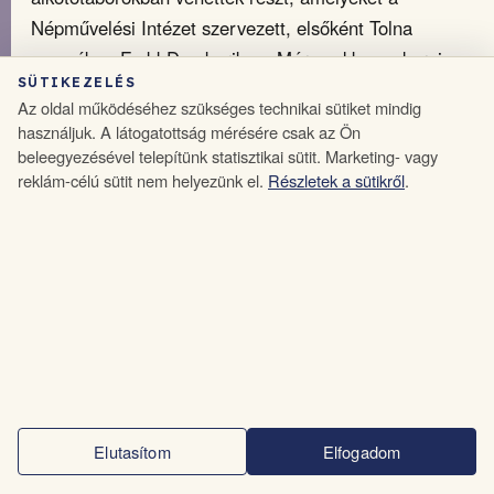
Népművelési Intézet szervezett, elsőként Tolna
megyében Fadd-Domboriban. Már ezekben a korai
SÜTIKEZELÉS
táborokban is megjelent az igény a KISZ-től való
Az oldal működéséhez szükséges technikai sütiket mindig
nagyobb szakmai önállóságra, mivel az ifjúsági
használjuk. A látogatottság mérésére csak az Ön
szervezet bizalmatlanul viszonyult minden alulról
beleegyezésével telepítünk statisztikai sütit. Marketing- vagy
reklám-célú sütit nem helyezünk el.
Részletek a sütikről
.
szerveződő kezdeményezéshez, és fokozott
50
figyelemmel kísérte a fiatalok tevékenységét.
4.
1970-ES ÉVEK
4.1.
Fiatalok Népművészeti Stúdiója
A fadd-dombori alkotótáborok közösségi tapasztalatai
nyomán fogalmazódott meg az a gondolat, hogy az
alkalmi találkozások helyett rendszeres, év közbeni
szakmai együttlétekre lenne szükség. Ebből az
Elutasítom
Elfogadom
igényből jött létre a
Fiatalok Népművészeti Stúdiója