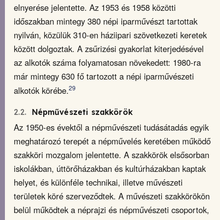
elnyerése jelentette. Az 1953 és 1958 közötti
időszakban mintegy 380 népi iparművészt tartottak
nyilván, közülük 310-en háziipari szövetkezeti keretek
között dolgoztak. A zsűrizési gyakorlat kiterjedésével
az alkotók száma folyamatosan növekedett: 1980-ra
már mintegy 630 fő tartozott a népi iparművészeti
29
alkotók körébe.
2.2.
Népművészeti szakkörök
Az 1950-es évektől a népművészeti tudásátadás egyik
meghatározó terepét a népművelés keretében működő
szakköri mozgalom jelentette. A szakkörök elsősorban
iskolákban, úttörőházakban és kultúrházakban kaptak
helyet, és különféle technikai, illetve művészeti
területek köré szerveződtek. A művészeti szakkörökön
belül működtek a néprajzi és népművészeti csoportok,