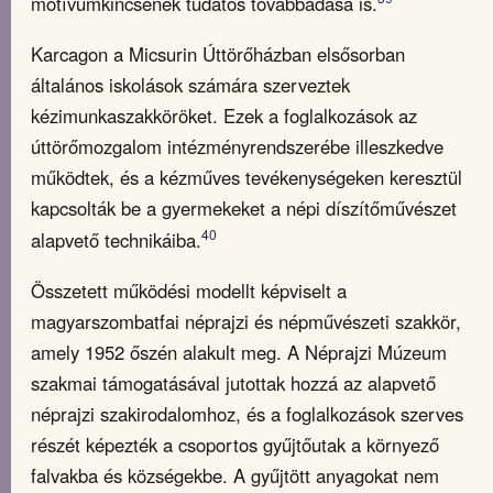
motívumkincsének tudatos továbbadása is.
Karcagon a Micsurin Úttörőházban elsősorban
általános iskolások számára szerveztek
kézimunkaszakköröket. Ezek a foglalkozások az
úttörőmozgalom intézményrendszerébe illeszkedve
működtek, és a kézműves tevékenységeken keresztül
kapcsolták be a gyermekeket a népi díszítőművészet
40
alapvető technikáiba.
Összetett működési modellt képviselt a
magyarszombatfai néprajzi és népművészeti szakkör,
amely 1952 őszén alakult meg. A Néprajzi Múzeum
szakmai támogatásával jutottak hozzá az alapvető
néprajzi szakirodalomhoz, és a foglalkozások szerves
részét képezték a csoportos gyűjtőutak a környező
falvakba és községekbe. A gyűjtött anyagokat nem