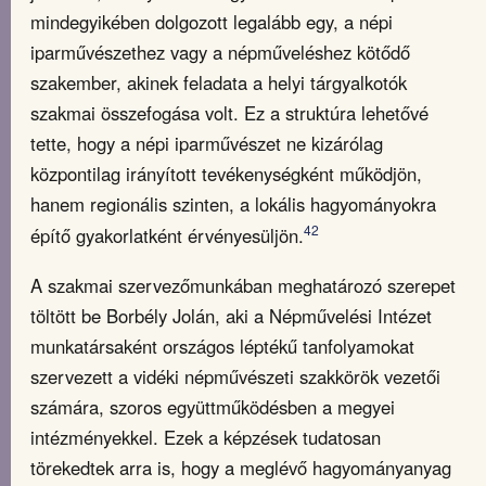
mindegyikében dolgozott legalább egy, a népi
iparművészethez vagy a népműveléshez kötődő
szakember, akinek feladata a helyi tárgyalkotók
szakmai összefogása volt. Ez a struktúra lehetővé
tette, hogy a népi iparművészet ne kizárólag
központilag irányított tevékenységként működjön,
hanem regionális szinten, a lokális hagyományokra
42
építő gyakorlatként érvényesüljön.
A szakmai szervezőmunkában meghatározó szerepet
töltött be Borbély Jolán, aki a Népművelési Intézet
munkatársaként országos léptékű tanfolyamokat
szervezett a vidéki népművészeti szakkörök vezetői
számára, szoros együttműködésben a megyei
intézményekkel. Ezek a képzések tudatosan
törekedtek arra is, hogy a meglévő hagyományanyag