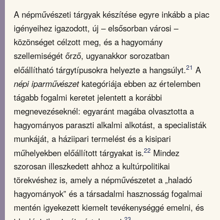
A népművészeti tárgyak készítése egyre inkább a piac
igényeihez igazodott, új – elsősorban városi –
közönséget célzott meg, és a hagyomány
szellemiségét őrző, ugyanakkor sorozatban
21
előállítható tárgytípusokra helyezte a hangsúlyt.
A
népi iparművészet
kategóriája ebben az értelemben
tágabb fogalmi keretet jelentett a korábbi
megnevezéseknél: egyaránt magába olvasztotta a
hagyományos paraszti alkalmi alkotást, a specialisták
munkáját, a háziipari termelést és a kisipari
22
műhelyekben előállított tárgyakat is.
Mindez
szorosan illeszkedett ahhoz a kultúrpolitikai
törekvéshez is, amely a népművészetet a „haladó
hagyományok” és a társadalmi hasznosság fogalmai
mentén igyekezett kiemelt tevékenységgé emelni, és
23