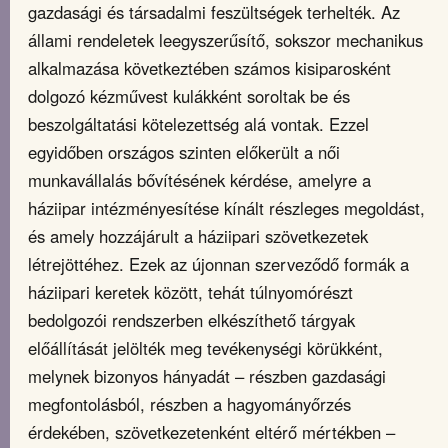
gazdasági és társadalmi feszültségek terhelték. Az
állami rendeletek leegyszerűsítő, sokszor mechanikus
alkalmazása következtében számos kisiparosként
dolgozó kézművest kulákként soroltak be és
beszolgáltatási kötelezettség alá vontak. Ezzel
egyidőben országos szinten előkerült a női
munkavállalás bővítésének kérdése, amelyre a
háziipar intézményesítése kínált részleges megoldást,
és amely hozzájárult a háziipari szövetkezetek
létrejöttéhez. Ezek az újonnan szerveződő formák a
háziipari keretek között, tehát túlnyomórészt
bedolgozói rendszerben elkészíthető tárgyak
előállítását jelölték meg tevékenységi körükként,
melynek bizonyos hányadát – részben gazdasági
megfontolásból, részben a hagyományőrzés
érdekében, szövetkezetenként eltérő mértékben –