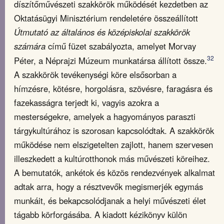
díszítőművészeti szakkörök működését kezdetben az
Oktatásügyi Minisztérium rendeletére összeállított
Útmutató az általános és középiskolai szakkörök
számára
című füzet szabályozta, amelyet Morvay
32
Péter, a Néprajzi Múzeum munkatársa állított össze.
A szakkörök tevékenységi köre elsősorban a
hímzésre, kötésre, horgolásra, szövésre, faragásra és
fazekasságra terjedt ki, vagyis azokra a
mesterségekre, amelyek a hagyományos paraszti
tárgykultúrához is szorosan kapcsolódtak. A szakkörök
működése nem elszigetelten zajlott, hanem szervesen
illeszkedett a kultúrotthonok más művészeti köreihez.
A bemutatók, ankétok és közös rendezvények alkalmat
adtak arra, hogy a résztvevők megismerjék egymás
munkáit, és bekapcsolódjanak a helyi művészeti élet
tágabb körforgásába. A kiadott kézikönyv külön