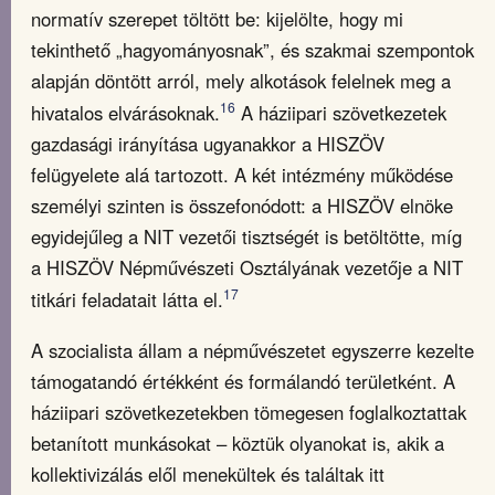
normatív szerepet töltött be: kijelölte, hogy mi
tekinthető „hagyományosnak”, és szakmai szempontok
alapján döntött arról, mely alkotások felelnek meg a
16
hivatalos elvárásoknak.
A háziipari szövetkezetek
gazdasági irányítása ugyanakkor a HISZÖV
felügyelete alá tartozott. A két intézmény működése
személyi szinten is összefonódott: a HISZÖV elnöke
egyidejűleg a NIT vezetői tisztségét is betöltötte, míg
a HISZÖV Népművészeti Osztályának vezetője a NIT
17
titkári feladatait látta el.
A szocialista állam a népművészetet egyszerre kezelte
támogatandó értékként és formálandó területként. A
háziipari szövetkezetekben tömegesen foglalkoztattak
betanított munkásokat – köztük olyanokat is, akik a
kollektivizálás elől menekültek és találtak itt