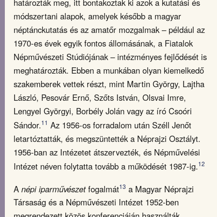
határozták meg, itt bontakoztak ki azok a kutatási és
módszertani alapok, amelyek később a magyar
néptánckutatás és az amatőr mozgalmak – például az
1970-es évek egyik fontos állomásának, a Fiatalok
Népművészeti Stúdiójának – intézményes fejlődését is
meghatározták. Ebben a munkában olyan kiemelkedő
szakemberek vettek részt, mint Martin György, Lajtha
László, Pesovár Ernő, Szőts István, Olsvai Imre,
Lengyel Györgyi, Borbély Jolán vagy az író Csoóri
11
Sándor.
Az 1956-os forradalom után Széll Jenőt
letartóztatták, és megszüntették a Néprajzi Osztályt.
1956-ban az Intézetet átszervezték, és Népművelési
12
Intézet néven folytatta tovább a működését 1987-ig.
13
A
népi iparművészet
fogalmát
a Magyar Néprajzi
Társaság és a Népművészeti Intézet 1952-ben
megrendezett közös konferenciáján használták