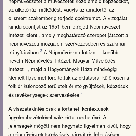
népművészetet a művészetek közé emelő képzéseket,
az alkotóházi működést, vagyis az amatőrtől az
elismert szakemberig terjedő spektrumot. A vizsgálat
kiindulópontját az 1951-ben létrejött Népművészeti
Intézet jelenti, amely meghatározó szerepet játszott a
népművészeti mozgalom szervezésében és szakmai
3
irányításában.
A Népművészeti Intézet – későbbi
nevein Népművelési Intézet, Magyar Művelődési
Intézet ‒, majd a Hagyományok Háza mindvégig
kiemelt figyelmet fordítottak az oktatásra, különösen a
folklór különböző területeit érintő gyűjtések, képzések
4
és tevékenységek szervezésére.
A visszatekintés csak a történeti kontextusok
figyelembevételével válik értelmezhetővé. A
jelenségek mögött nem hagyható figyelmen kívül, hogy
a népművészeti törekvések irányát és lehetőségeit