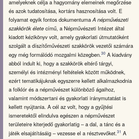
amelyeknek célja a hagyomány elemeinek megőrzése
és azok tudatosítása, kortárs hasznosítása volt. E
folyamat egyik fontos dokumentuma
A népművészeti
szakkörök élete
című, a Népművészeti Intézet által
kiadott kézikönyv volt, amely gyakorlati útmutatóként
szolgált a díszítőművészeti szakkörök vezetői számára
30
egy még formálódó mozgalmi közegben.
A kiadvány
abból indult ki, hogy a szakkörök eltérő tárgyi,
személyi és intézményi feltételek között működnek,
ezért tematikájuknak egyszerre kellett alkalmazkodnia
a folklór és a népművészet különböző ágaihoz,
valamint módszertani és gyakorlati iránymutatást is
kellett nyújtania. A cél az volt, hogy a gyűjtési
ismeretektől elindulva egészen a népművészet
területeire kiterjedő gyakorlatig – a dal, a tánc és a
31
játék elsajátításáig – vezesse el a résztvevőket.
A