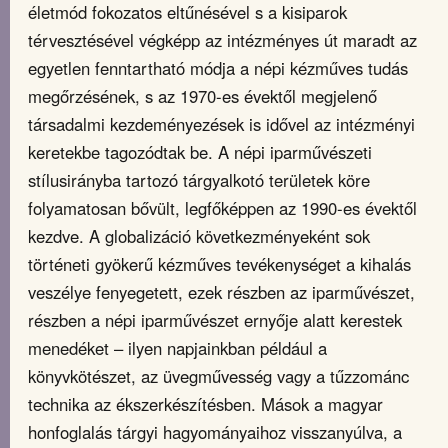
életmód fokozatos eltűnésével s a kisiparok
térvesztésével végképp az intézményes út maradt az
egyetlen fenntartható módja a népi kézműves tudás
megőrzésének, s az 1970-es évektől megjelenő
társadalmi kezdeményezések is idővel az intézményi
keretekbe tagozódtak be. A népi iparművészeti
stílusirányba tartozó tárgyalkotó területek köre
folyamatosan bővült, legfőképpen az 1990-es évektől
kezdve. A globalizáció következményeként sok
történeti gyökerű kézműves tevékenységet a kihalás
veszélye fenyegetett, ezek részben az iparművészet,
részben a népi iparművészet ernyője alatt kerestek
menedéket – ilyen napjainkban például a
könyvkötészet, az üvegművesség vagy a tűzzománc
technika az ékszerkészítésben. Mások a magyar
honfoglalás tárgyi hagyományaihoz visszanyúlva, a