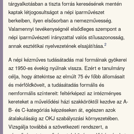
tárgyalkotásban a tiszta forrás keresésének mentén
kaptak létjogosultságot a népi iparművészet
berkeiben, ilyen elsősorban a nemezművesség.
Valamennyi tevékenységnél elsődleges szempont a
népi iparművészeti irányzattal valós stílusazonosság,
2
annak esztétikai nyelvezetének elsajátítása.
A népi kézműves tudásátadás mai formáinak gyökerei
az 1950-es évekig nyúlnak vissza. Ezért e tanulmány
célja, hogy áttekintse az elmúlt 75 év főbb állomásait
és mérföldköveit, a tudásátadás formális és
nemformális színtereit: feltérképezi az intézményes
kereteket a művelődési házi szakköröktől kezdve az A-
B- és C-kategóriás képzéseken át, egészen azok
átalakulásáig az OKJ szabályozási környezetében.
Vizsgálja továbbá a szövetkezeti rendszert, a