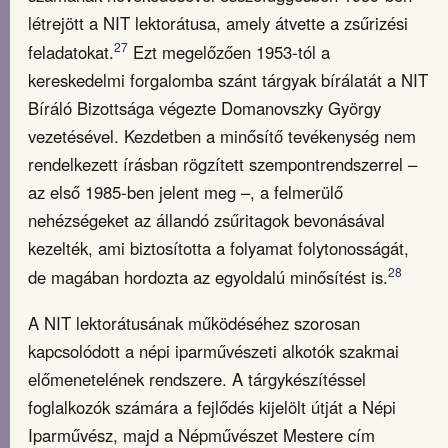
létrejött a NIT lektorátusa, amely átvette a zsűrizési
27
feladatokat.
Ezt megelőzően 1953-tól a
kereskedelmi forgalomba szánt tárgyak bírálatát a NIT
Bíráló Bizottsága végezte Domanovszky György
vezetésével. Kezdetben a minősítő tevékenység nem
rendelkezett írásban rögzített szempontrendszerrel –
az első 1985-ben jelent meg –, a felmerülő
nehézségeket az állandó zsűritagok bevonásával
kezelték, ami biztosította a folyamat folytonosságát,
28
de magában hordozta az egyoldalú minősítést is.
A NIT lektorátusának működéséhez szorosan
kapcsolódott a népi iparművészeti alkotók szakmai
előmenetelének rendszere. A tárgykészítéssel
foglalkozók számára a fejlődés kijelölt útját a Népi
Iparművész, majd a Népművészet Mestere cím