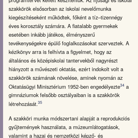
szakkörök elsősorban az iskolai nevelőmunka
kiegészítéseként működtek, főként a tíz–tizennégy
éves korosztály számára. A fiatalabb gyermekek
esetében inkább játékos, élményszerű
tevékenységekre épülő foglalkozásokat szerveztek. A
kézikönyv arra is felhívta a figyelmet, hogy az
általános és középiskolai tantervekből nagyrészt
hiányzott a művészeti oktatás, ezért indokolt volt a
szakkörök számának növelése, aminek nyomán az
34
Oktatásügyi Minisztérium 1952-ben engedélyezte
a
gimnáziumok felsőbb osztályaiban is a szakkörök
35
létrehozását.
A szakköri munka módszertani alapját a reprodukciós
gyűjtemények használata, a múzeumlátogatások,
valamint a hazai és nemzetközi képző- és