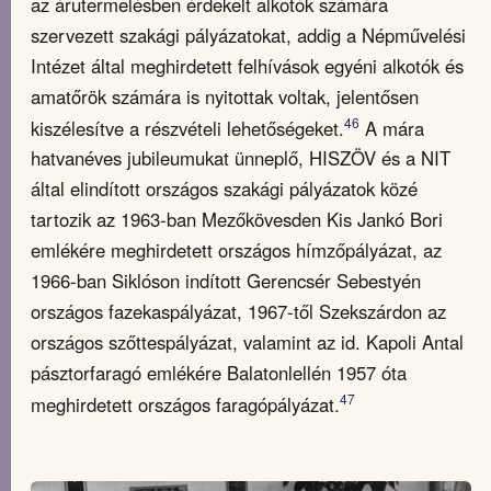
az árutermelésben érdekelt alkotók számára
szervezett szakági pályázatokat, addig a Népművelési
Intézet által meghirdetett felhívások egyéni alkotók és
amatőrök számára is nyitottak voltak, jelentősen
46
kiszélesítve a részvételi lehetőségeket.
A mára
hatvanéves jubileumukat ünneplő, HISZÖV és a NIT
által elindított országos szakági pályázatok közé
tartozik az 1963-ban Mezőkövesden Kis Jankó Bori
emlékére meghirdetett országos hímzőpályázat, az
1966-ban Siklóson indított Gerencsér Sebestyén
országos fazekaspályázat, 1967-től Szekszárdon az
országos szőttespályázat, valamint az id. Kapoli Antal
pásztorfaragó emlékére Balatonlellén 1957 óta
47
meghirdetett országos faragópályázat.