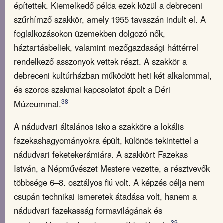
építettek. Kiemelkedő példa ezek közül a debreceni
szűrhímző szakkör, amely 1955 tavaszán indult el. A
foglalkozásokon üzemekben dolgozó nők,
háztartásbeliek, valamint mezőgazdasági háttérrel
rendelkező asszonyok vettek részt. A szakkör a
debreceni kultúrházban működött heti két alkalommal,
és szoros szakmai kapcsolatot ápolt a Déri
38
Múzeummal.
A nádudvari általános iskola szakköre a lokális
fazekashagyományokra épült, különös tekintettel a
nádudvari feketekerámiára. A szakkört Fazekas
István, a Népművészet Mestere vezette, a résztvevők
többsége 6–8. osztályos fiú volt. A képzés célja nem
csupán technikai ismeretek átadása volt, hanem a
nádudvari fazekasság formavilágának és
39