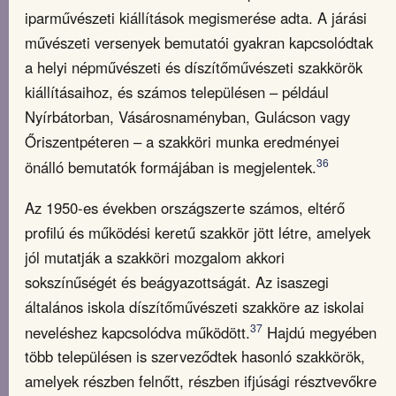
iparművészeti kiállítások megismerése adta. A járási
művészeti versenyek bemutatói gyakran kapcsolódtak
a helyi népművészeti és díszítőművészeti szakkörök
kiállításaihoz, és számos településen – például
Nyírbátorban, Vásárosnaményban, Gulácson vagy
Őriszentpéteren – a szakköri munka eredményei
36
önálló bemutatók formájában is megjelentek.
Az 1950-es években országszerte számos, eltérő
profilú és működési keretű szakkör jött létre, amelyek
jól mutatják a szakköri mozgalom akkori
sokszínűségét és beágyazottságát. Az isaszegi
általános iskola díszítőművészeti szakköre az iskolai
37
neveléshez kapcsolódva működött.
Hajdú megyében
több településen is szerveződtek hasonló szakkörök,
amelyek részben felnőtt, részben ifjúsági résztvevőkre