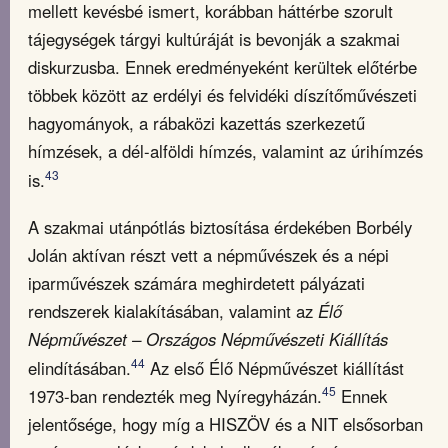
mellett kevésbé ismert, korábban háttérbe szorult
tájegységek tárgyi kultúráját is bevonják a szakmai
diskurzusba. Ennek eredményeként kerültek előtérbe
többek között az erdélyi és felvidéki díszítőművészeti
hagyományok, a rábaközi kazettás szerkezetű
hímzések, a dél-alföldi hímzés, valamint az úrihímzés
43
is.
A szakmai utánpótlás biztosítása érdekében Borbély
Jolán aktívan részt vett a népművészek és a népi
iparművészek számára meghirdetett pályázati
rendszerek kialakításában, valamint az
Élő
Népművészet – Országos Népművészeti Kiállítás
44
elindításában.
Az első Élő Népművészet kiállítást
45
1973-ban rendezték meg Nyíregyházán.
Ennek
jelentősége, hogy míg a HISZÖV és a NIT elsősorban