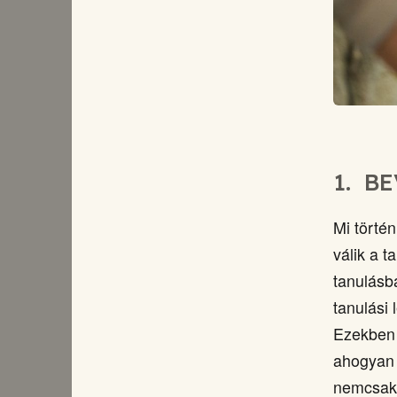
1.
BE
Mi törté
válik a 
tanulásb
tanulási 
Ezekben 
ahogyan 
nemcsak 