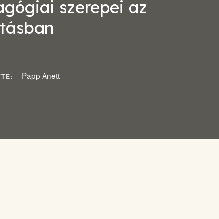
gógiai szerepei az
atásban
Papp Anett
TTE: