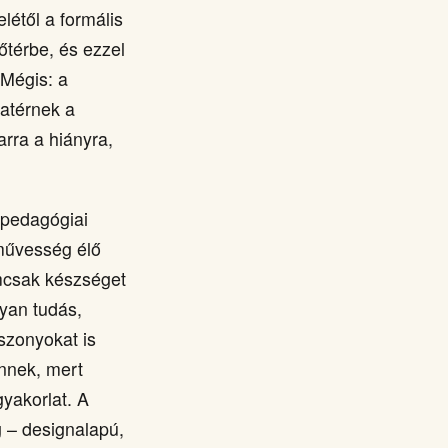
létől a formális
őtérbe, és ezzel
 Mégis: a
atérnek a
arra a hiányra,
 pedagógiai
zművesség élő
emcsak készséget
lyan tudás,
szonyokat is
nnek, mert
yakorlat. A
 – designalapú,