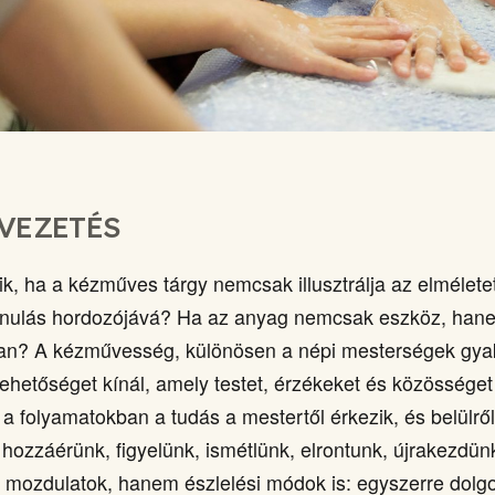
VEZETÉS
nik, ha a kézműves tárgy nemcsak illusztrálja az elméle
tanulás hordozójává? Ha az anyag nemcsak eszköz, han
an? A kézművesség, különösen a népi mesterségek gyak
lehetőséget kínál, amely testet, érzékeket és közösséget
a folyamatokban a tudás a mestertől érkezik, és belülről 
hozzáérünk, figyelünk, ismétlünk, elrontunk, újrakezdün
mozdulatok, hanem észlelési módok is: egyszerre dolgoz