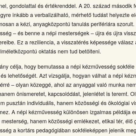
el, gondolattal és értékrenddel. A 20. század második fe
gyre inkább a verbalizálható, mérhető tudást helyezte el
osan a kézi, anyagközpontú tanulás perifériára szorult.
ség – és benne a népi mesterségek – újra és újra vissz
ereibe. Ez a reziliencia, a visszatérés képessége válasz 
elméletközpontú oktatás nem tud betölteni.
ány célja, hogy bemutassa a népi kézművesség sokféle
 és lehetőségét. Azt vizsgálja, hogyan válhat a népi ké
 térré – olyan közeggé, ahol az anyaggal való munka n
 hanem önismeretet, kapcsolódást, jelenlétet is teremt. O
m pusztán individuális, hanem közösségi és ökológiai vi
lmez. A népi kézművesség különösen izgalmas példája e
mesterség, hanem közösségi emlékezet, etikai tér, élő g
ség a kortárs pedagógiában sokféleképpen jelenik meg