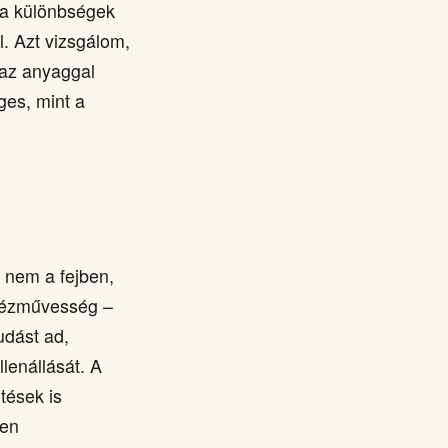
 a különbségek
l. Azt vizsgálom,
 az anyaggal
ges, mint a
 nem a fejben,
 kézművesség –
udást ad,
lenállását. A
tések is
űen