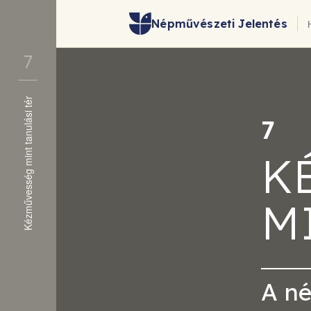
Népművészeti Jelentés
7
Kézművesség mint tanulási tér
1. Bevezetés
7
2.1 Elméleti háttér
K
2.2 A Sloyd-modell
3.1 Pedagógiai
orientációk
M
3.2 Kokko tipológiája
4. Következtetés
Irodalom
A n