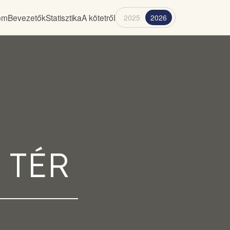
lom
Bevezetők
Statisztika
A kötetről
2025
2026
 TÉR