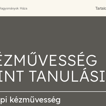
Tarta
Hagyományok Háza
ÉZMŰVESSÉG
INT TANULÁSI
épi kézművesség