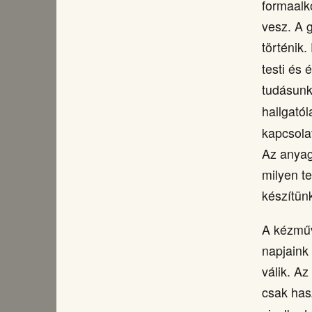
formaalk
vesz. A 
történik
testi és 
tudásunk
hallgató
kapcsola
Az anyag
milyen t
készítün
A kézműv
napjaink
válik. A
csak has