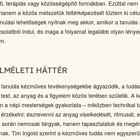
i, terápiás vagy közösségépítő formákban. Ezúttal nem
, hanem a közös metszetük feltérképezését tűztem ki célu
anulási lehetőségek nyílnak meg akkor, amikor a tanulás
csolatból indul, és maga a folyamat legalább olyan lénye
um.
LMÉLETI HÁTTÉR
 tanulás kézműves tevékenységekbe ágyazódik, a tudás
test, az anyag és a figyelem közös terében születik. A
n a népi mesterségek gyakorlata – miközben technikai t
érzékelni: észrevenni az anyag viselkedését, ritmusát, el
 során nemcsak tárgyak, hanem tapasztalatok és megér
nak. Tim Ingold szerint a kézműves tudás nem egyszer