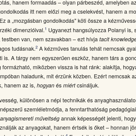
otás, hanem formaadás – olyan párbeszéd, amelyben az 
gondolkodás itt nem előzi meg a cselekvést, hanem a m
. Ez a „mozgásban gondolkodás" köti össze a kézművess
1
érzéki dimenzióival.
Ugyanezt hangsúlyozza Polanyi is, s
 testben van, nem szavakban – ezt hívja
tacit knowledg
2
lagos tudásnak.
A kézműves tanulás tehát nemcsak gyak
ti is. A tárgy nem egyszerűen eszköz, hanem társ a go
 formázható, miközben vissza is hat ránk: alakítja, hog
empóban haladunk, mit érzünk közben. Ezért nemcsak az 
k, hanem az is,
hogyan
és
miért
csináljuk.
esség, különösen a népi technikák és anyaghasználato
 népszerű szemléletmódja, a fenntarthatóság pedagógiai
z
anyagismereti műveltség
annak képességét jelenti, hogy
ználják az anyagokat, hanem értsék is őket – honnan j
4