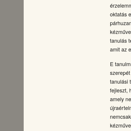
érzelemm
oktatás e
párhuzam
kézműves
tanulás t
amit az 
E tanulm
szerepét
tanulási
fejleszt,
amely ne
újraérte
nemcsak 
kézműves