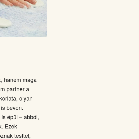
tet, hanem maga
em partner a
orlata, olyan
 is bevon.
is épül – abból,
k. Ezek
nak testtel,