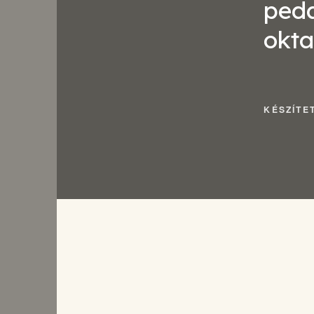
peda
okt
KÉSZÍTE