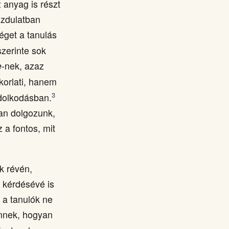
anyag is részt
ozdulatban
éget a tanulás
zerinte sok
e
-nek, azaz
orlati, hanem
3
ndolkodásban.
yan dolgozunk,
a fontos, mit
k révén,
 kérdésévé is
 a tanulók ne
önnek, hogyan