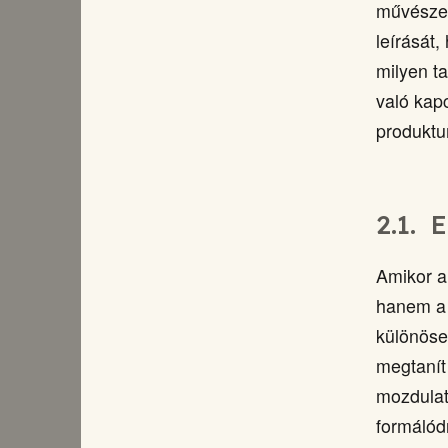
művészet
leírását
milyen t
való kap
produkt
2.1.
E
Amikor a
hanem a 
különöse
megtanít 
mozdulat
formálód