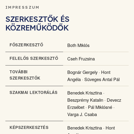
IMPRESSZUM
SZERKESZTŐK ÉS
KÖZREMŰKÖDŐK
FŐSZERKESZTŐ
Both Miklós
FELELŐS SZERKESZTŐ
Cseh Fruzsina
TOVÁBBI
Bognár Gergely · Hont
SZERKESZTŐK
Angéla · Süveges Antal Pál
SZAKMAI LEKTORÁLÁS
Benedek Krisztina ·
Beszprémy Katalin · Devecz
Erzsébet · Pál Miklósné ·
Varga J. Csaba
KÉPSZERKESZTÉS
Benedek Krisztina · Hont