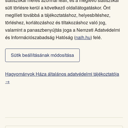
statisztikai mérés azonnal leáll, és a meglévő statisztikai
süti törlésre kerül a következő oldallátogatáskor. Önt
megilleti továbbá a tájékoztatáshoz, helyesbítéshez,
törléshez, korlátozáshoz és tiltakozáshoz való jog,
valamint a panaszbenyújtás joga a Nemzeti Adatvédelmi
és Információszabadság Hatóság (
naih.hu
) felé.
Sütik beállításának módosítása
Hagyományok Háza általános adatvédelmi tájékoztatója
→