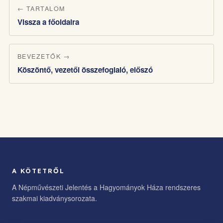
← TARTALOM
Vissza a főoldalra
BEVEZETŐK →
Köszöntő, vezetői összefoglaló, előszó
A KÖTETRŐL
A Népművészeti Jelentés a Hagyományok Háza rendszeres
szakmai kiadványsorozata.