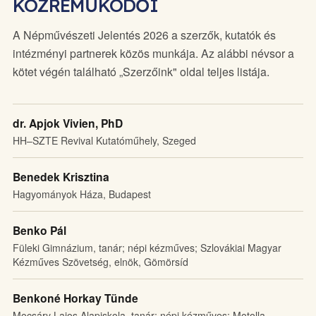
KÖZREMŰKÖDŐI
A Népművészeti Jelentés 2026 a szerzők, kutatók és
intézményi partnerek közös munkája. Az alábbi névsor a
kötet végén található „Szerzőink" oldal teljes listája.
dr. Apjok Vivien, PhD
HH–SZTE Revival Kutatóműhely, Szeged
Benedek Krisztina
Hagyományok Háza, Budapest
Benko Pál
Füleki Gimnázium, tanár; népi kézműves; Szlovákiai Magyar
Kézműves Szövetség, elnök, Gömörsíd
Benkoné Horkay Tünde
Mocsáry Lajos Alapiskola, tanár; népi kézműves; Motolla