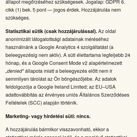
állapot megőrzéséhez szükségesek. Jogalap: GDPR 6.
cikk (1) bek. f) pont — jogos érdek. Hozzájárulás nem
szükséges.
Statisztikai sütik (csak hozzájárulással).
Az oldal
anonimizált látogatottsági adatainak méréséhez
használnánk a Google Analytics 4 szolgáltatást (a
beleegyezésig nem aktív). A süti élettartama legfeljebb 24
hónap, és a Google Consent Mode v2 alapértelmezett
„denied"
állapota miatt a beleegyezés előtt nem ír
semmilyen tárolást az Ön böngészőjébe. Az adatok
feldolgozója a Google Ireland Limited; az EU–USA
adattovábbítás az érvényes uniós Általános Szerződéses
Feltételek (SCC) alapján történik.
Marketing- vagy hirdetési süti: nincs.
A hozzájárulás bármikor visszavonható, ekkor a