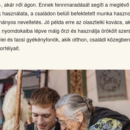
fi-, akár női ágon. Ennek fennmaradását segíti a meglév
 használata, a családon belüli befektetett munka haszno
ányos neveltetés. Jó példa erre az olasztelki kovács, ak
 nyomdokaiba lépve máig őrzi és használja örökölt szer
ei és tacsi gyékényfonók, akik otthon, családi közegben 
rtélyait.