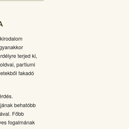
A
akirodalom
ugyanakkor
délyre terjed ki,
ldvai, partiumi
retekből fakadó
érdés.
jának behatóbb
ával. Főbb
űves fogalmának