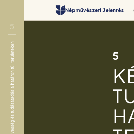
Népművészeti Jelentés
5
Kézművesség és tudásátadás a határon túli területeken
5.1 Erdély
5
5.2 Felvidék
K
5.3 Kárpátalja
5.4 Vajdaság
T
H