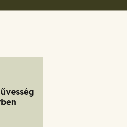
művesség
yben