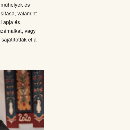
ő műhelyek és
sítása, valamint
i apja és
számaikat, vagy
sajátították el a