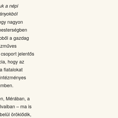
uk a népi
ányokból
 egy nagyon
 mesterségben
ből a gazdag
kézműves
csoport jelentős
cia, hogy az
 fiatalokat
z intézményes
temben.
n, Mérában, a
lvaiban – ma is
elül öröklődik,