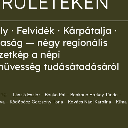
ERÜLETEKEN
ly · Felvidék · Kárpátalja ·
aság — négy regionális
zetkép a népi
művesség tudásátadásáról
László Eszter – Benko Pál – Benkoné Horkay Tünde –
TTE:
a – Ködöböcz‑Gerzsenyi Ilona – Kovács Nádi Karolina – Klima