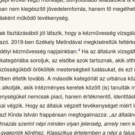
ában nem kiegészítő jövedelemforrás, hanem fő megélhet
zásként működő tevékenység.
ak tisztázásából jól látszik, hogy a kézművesség vizsgál
azó. 2019-ben Székely Melindával megkíséreltük feltérk
4
erdélyi kézművesség napjainkban.
Ha az általunk vizsgált
kategóriába soroljuk, az elsőbe azok tartoznak, akik ott
özösségükből örökölték mesterségbeli tudásukat, és ezt n
tben éltetik tovább. A második kategóriát az urbánus 
 alkotják, akik intézményes keretek között (is) tanulták 
enységüket nemcsak piaci, hanem értékmentő, identitá
l végzik. Hogy az általuk végzett tevékenységet miért il
, azt Kinda István frappánsan megfogalmazza:
„az általá
mazás szerint népi minden olyan jelenség, amely nem k
 gyakorlók köréhez. Klasszikus értelemben a népi a falus