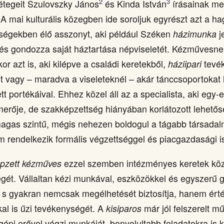
2
3
rétegeit Szulovszky János
és Kinda István
írásainak m
A mai kulturális közegben ide soroljuk egyrészt azt a 
ségekben élő asszonyt, aki például Széken
házimunka
j
i és gondozza saját háztartása népviseletét. Kézművesnek
r azt is, aki kilépve a családi keretekből,
háziipari
tevé
it vagy – maradva a viseleteknél – akár tánccsoportokat 
ett portékáival. Ehhez közel áll az a specialista, aki egy
smerője, de szakképzettség hiányában korlátozott lehetős
agas szintű, mégis nehezen boldogul a tágabb társadal
m rendelkezik formális végzettséggel és piacgazdasági i
pzett kézműves
ezzel szemben intézményes keretek közöt
gét. Vállaltan kézi munkával, eszközökkel és egyszerű 
, s gyakran nemcsak megélhetését biztosítja, hanem ér
al is űzi tevékenységét. A
kisiparos
már jól felszerelt m
gépi erővel végzi munkáját, bonyolultabb feladatokra is