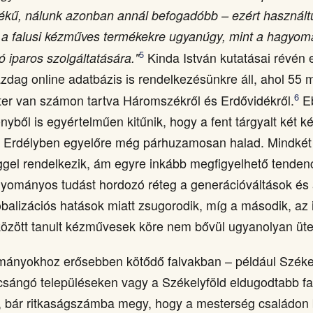
ékű, nálunk azonban annál befogadóbb – ezért használt
 a falusi kézműves termékekre ugyanúgy, mint a hagyom
5
ó iparos szolgáltatására."
Kinda István kutatásai révén
azdag online adatbázis is rendelkezésünkre áll, ahol 55
6
er van számon tartva Háromszékről és Erdővidékről.
Eb
nyből is egyértelműen kitűnik, hogy a fent tárgyalt két 
a Erdélyben egyelőre még párhuzamosan halad. Mindkét 
gel rendelkezik, ám egyre inkább megfigyelhető tenden
gyományos tudást hordozó réteg a generációváltások és a
lobalizációs hatások miatt zsugorodik, míg a második, a
között tanult kézművesek köre nem bővül ugyanolyan ü
ányokhoz erősebben kötődő falvakban – például Széke
csángó településeken vagy a Székelyföld eldugodtabb fa
l, bár ritkaságszámba megy, hogy a mesterség családon b