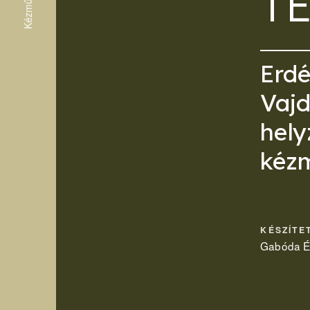
T
Erdé
Vajd
hely
kéz
KÉSZÍTE
Gabóda Év