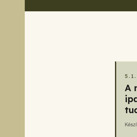
5.1.
A 
ip
tu
Készí