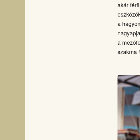
akár fér
eszközök
a hagyom
nagyapja
a mezőfel
szakma fo