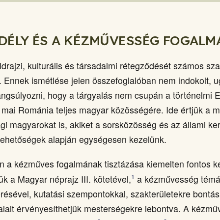
DÉLY ÉS A KÉZMŰVESSÉG FOGALM
öldrajzi, kulturális és társadalmi rétegződését számos sz
a. Ennek ismétlése jelen összefoglalóban nem indokolt, 
angsúlyozni, hogy a tárgyalás nem csupán a történelmi Er
mai Románia teljes magyar közösségére. Ide értjük a mo
gi magyarokat is, akiket a sorsközösség és az állami ke
lehetőségek alapján egységesen kezelünk.
n a kézműves fogalmának tisztázása kiemelten fontos k
1
k a Magyar néprajz III. kötetével,
a kézművesség témá
ésével, kutatási szempontokkal, szakterületekre bontás
alait érvényesíthetjük mesterségekre lebontva. A kézm