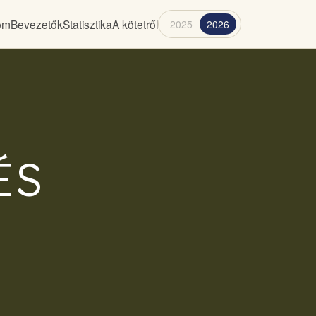
lom
Bevezetők
Statisztika
A kötetről
2025
2026
ÉS
A