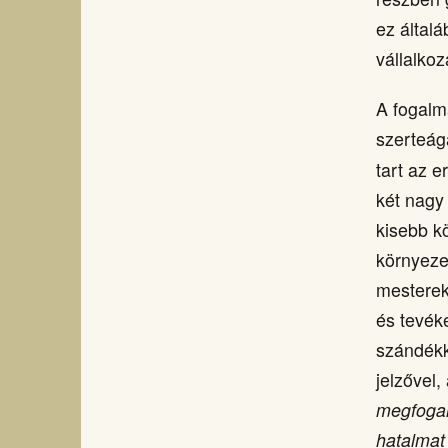
ez által
vállalko
A fogalm
szerteág
tart az 
két nagy 
kisebb k
környeze
mesterek
és tevék
szándékka
jelzővel
megfogal
hatalmat