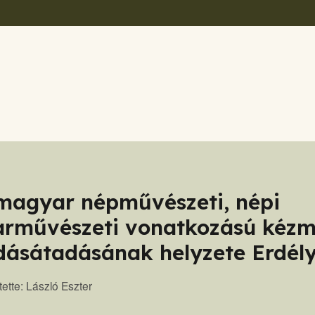
magyar népművészeti, népi
arművészeti vonatkozású kéz
dásátadásának helyzete Erdél
tette: László Eszter