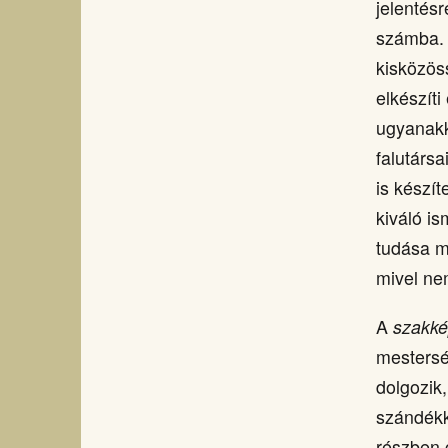
jelentés
számba. 
kisközös
elkészít
ugyanakko
falutársa
is készít
kiváló i
tudása m
mivel ne
A
szakké
mestersé
dolgozik
szándékk
részben 