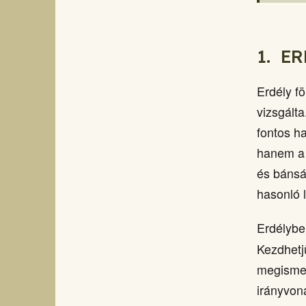
1.
ER
Erdély f
vizsgált
fontos h
hanem a 
és bánsá
hasonló 
Erdélybe
Kezdhetjü
megismer
irányvon