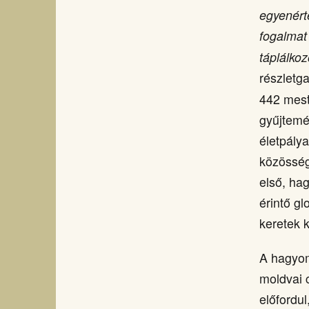
egyenért
fogalmat
táplálkoz
részletg
442 mest
gyűjtemé
életpály
közösség
első, ha
érintő g
keretek 
A hagyom
moldvai 
előfordu