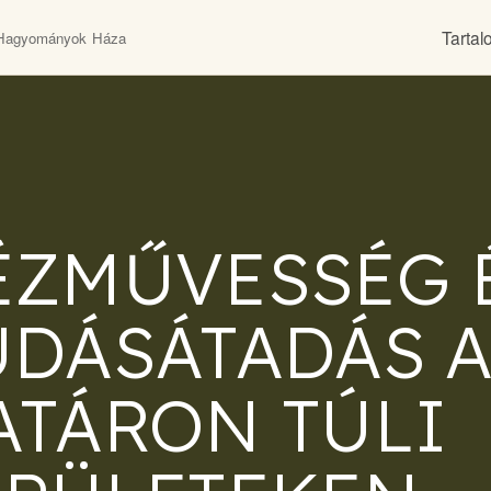
Tarta
Hagyományok Háza
ÉZMŰVESSÉG 
UDÁSÁTADÁS 
ATÁRON TÚLI