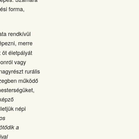
ési forma,
ata rendkívül
épezni, merre
 öt életpályát
honról vagy
agyrészt rurális
közegben működő
mesterségüket,
sképző
letjük népi
nos
ötődik a
ival