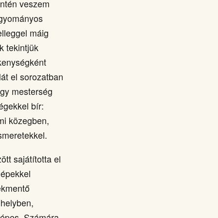
entén veszem
hagyományos
elleggel máig
 tekintjük
kenységként
lát el sorozatban
-egy mesterség
égekkel bír:
mi közegben,
smeretekkel.
t sajátította el
gépekkel
tékmentő
űhelyben,
 képes. Számára