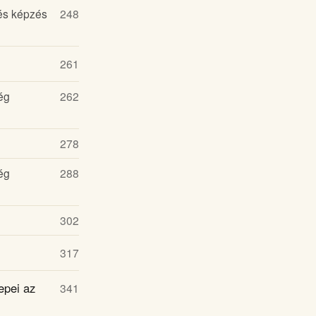
és képzés
248
261
ég
262
278
ég
288
302
317
epei az
341