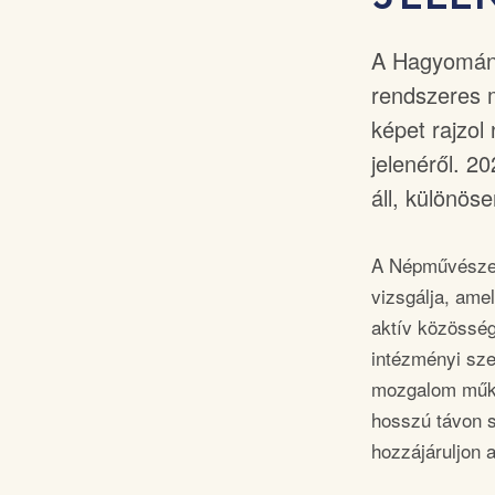
A Hagyomány
rendszeres 
képet rajzol
jelenéről. 2
áll, különös
A Népművészet
vizsgálja, ame
aktív közösség
intézményi sze
mozgalom működ
hosszú távon 
hozzájáruljon 