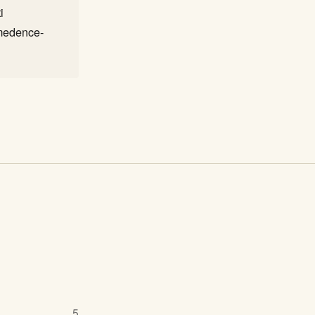
i
-medence-
5