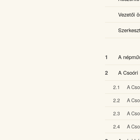
Vezetői ö
Szerkeszt
1
A népműv
2
A Csoóri 
2.1
A Cso
2.2
A Cso
2.3
A Cso
2.4
A Cso