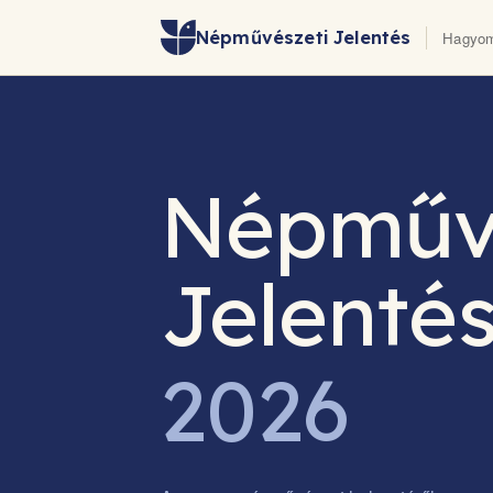
Népművészeti Jelentés
Hagyom
Népműv
Jelenté
2026