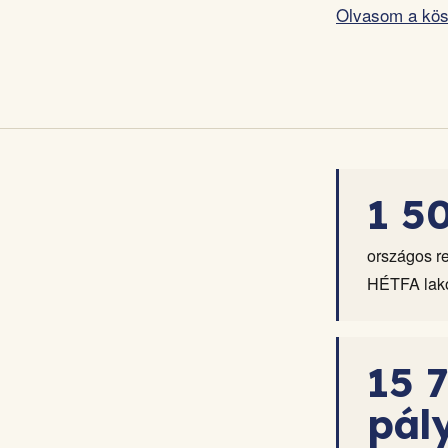
Olvasom a kös
1 5
országos re
HÉTFA lako
15 
pál