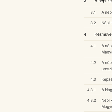
3
A népi ké
3.1
A nép
3.2
Népi 
4
Kézműves
4.1
A nép
Magya
4.2
A nép
presz
4.3
Képzé
4.3.1
A Hag
4.3.2
Népi 
Megye