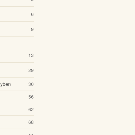
6
9
13
29
lyben
30
56
62
68