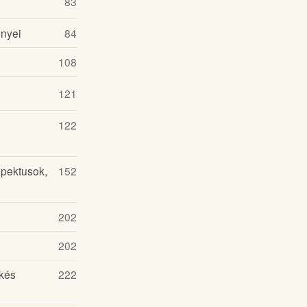
83
ényei
84
108
121
122
spektusok,
152
202
202
kés
222