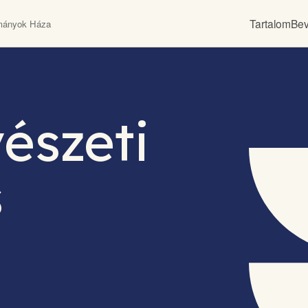
Tartalom
Bev
ányok Háza
észeti
s