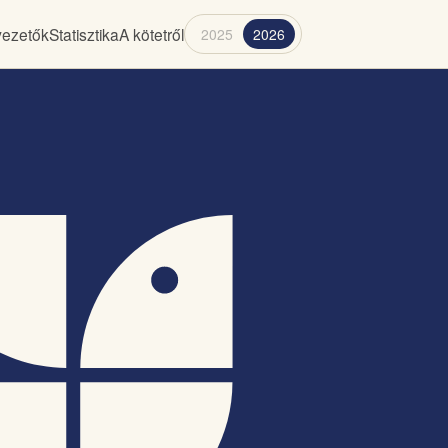
ezetők
Statisztika
A kötetről
2025
2026