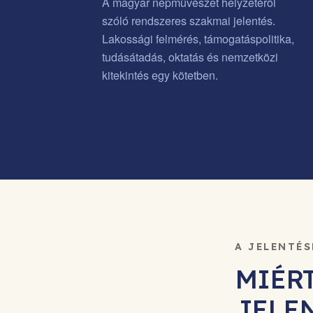
A magyar népművészet helyzetéről
szóló rendszeres szakmai jelentés.
Lakossági felmérés, támogatáspolitika,
tudásátadás, oktatás és nemzetközi
kitekintés egy kötetben.
A JELENTÉ
MIÉR
JELE