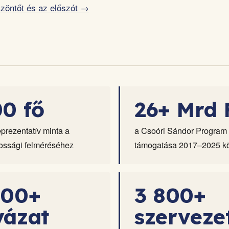
zöntőt és az előszót →
00 fő
26+ Mrd 
prezentatív minta a
a Csoóri Sándor Program
ssági felméréséhez
támogatása 2017–2025 kö
700+
3 800+
yázat
szerveze