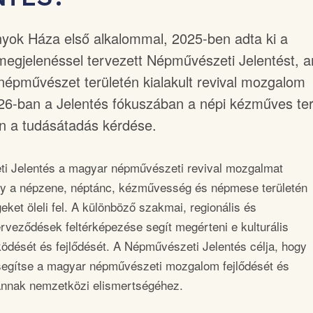
ok Háza első alkalommal, 2025-ben adta ki a
megjelenéssel tervezett Népművészeti Jelentést, 
 népművészet területén kialakult revival mozgalom
026-ban a Jelentés fókuszában a népi kézműves ter
en a tudásátadás kérdése.
i Jelentés a magyar népművészeti revival mozgalmat
ly a népzene, néptánc, kézművesség és népmese területén
eket öleli fel. A különböző szakmai, regionális és
rveződések feltérképezése segít megérteni e kulturális
ését és fejlődését. A Népművészeti Jelentés célja, hogy
segítse a magyar népművészeti mozgalom fejlődését és
annak nemzetközi elismertségéhez.