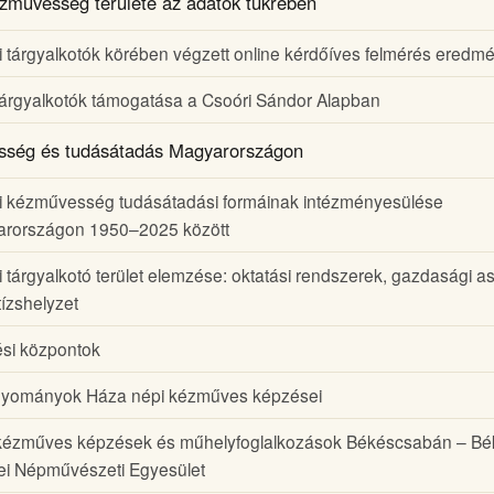
zművesség területe az adatok tükrében
i tárgyalkotók körében végzett online kérdőíves felmérés eredm
tárgyalkotók támogatása a Csoóri Sándor Alapban
ség és tudásátadás Magyarországon
i kézművesség tudásátadási formáinak intézményesülése
rországon 1950–2025 között
i tárgyalkotó terület elemzése: oktatási rendszerek, gazdasági a
tízshelyzet
si központok
yományok Háza népi kézműves képzései
kézműves képzések és műhelyfoglalkozások Békéscsabán – Bé
i Népművészeti Egyesület