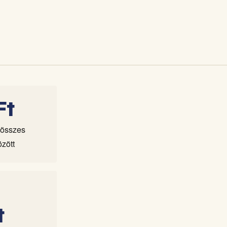
Ft
 összes
zött
t