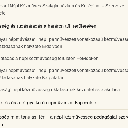
vari Népi Kézműves Szakgimnázium és Kollégium – Szervezet 
ete
ég és tudásátadás a határon túli területeken
yar népművészeti, népi iparművészeti vonatkozású kézművess
átadásának helyzete Erdélyben
átadás a népi kézművesség területén Felvidéken
yar népművészeti, népi iparművészeti vonatkozású kézművess
átadásának helyzete Kárpátalján
dasági népi kézművesség oktatásának kezdetei és alakulása
tatás és a tárgyalkotó népművészet kapcsolata
ség mint tanulási tér – a népi kézművesség pedagógiai szer
an