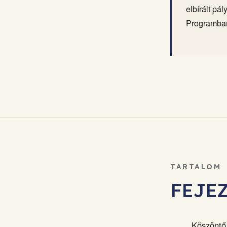
elbírált pá
Programban,
TARTALOM
FEJE
Köszöntő