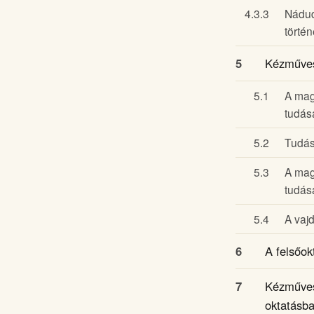
4.3.3
Nádud
történ
5
Kézművess
5.1
A mag
tudás
5.2
Tudás
5.3
A mag
tudás
5.4
A vaj
6
A felsőok
7
Kézműves
oktatásb